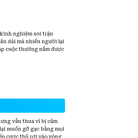
 kinh nghiệm soi trận
âu dài mà nhiều người lại
nhập cuộc thường nắm được
hưng vẫn thua vì bị cảm
, lại muốn gỡ gạc bằng mọi
ến cược thủ rơi vào vòng