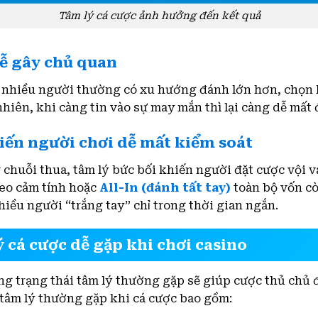
Tâm lý cá cược ảnh hưởng đến kết quả
dễ gây chủ quan
p, nhiều người thường có xu hướng đánh lớn hơn, chọn
iên, khi càng tin vào sự may mắn thì lại càng dễ mất đ
iến người chơi dễ mất kiểm soát
 chuỗi thua, tâm lý bức bối khiến người đặt cược vội v
heo cảm tính hoặc
All-In (đánh tất tay)
toàn bộ vốn cò
nhiều người “trắng tay” chỉ trong thời gian ngắn.
 cá cược dễ gặp khi chơi casino
ng trạng thái tâm lý thường gặp sẽ giúp cược thủ chủ
 tâm lý thường gặp khi cá cược bao gồm: