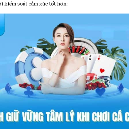
i kiểm soát cảm xúc tốt hơn: