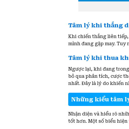
Tâm lý khi thắng 
Khi chiến thắng liên tiế
mình đang gặp may. Tuy nh
Tâm lý khi thua kh
Ngược lại, khi đang trong
bỏ qua phân tích, cược t
nhất. Đây là lý do khiến 
Những kiểu tâm lý
Nhận diện và hiểu rõ nhữ
tốt hơn. Một số biểu hiện