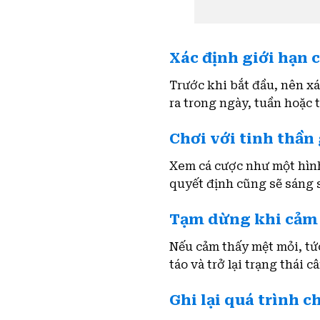
Xác định giới hạn c
Trước khi bắt đầu, nên x
ra trong ngày, tuần hoặc 
Chơi với tinh thần g
Xem cá cược như một hình 
quyết định cũng sẽ sáng 
Tạm dừng khi cảm x
Nếu cảm thấy mệt mỏi, tức
táo và trở lại trạng thái c
Ghi lại quá trình c