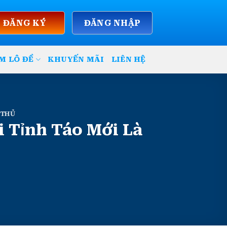
ĐĂNG KÝ
ĐĂNG NHẬP
M LÔ ĐỀ
KHUYẾN MÃI
LIÊN HỆ
 THỦ
 Tỉnh Táo Mới Là