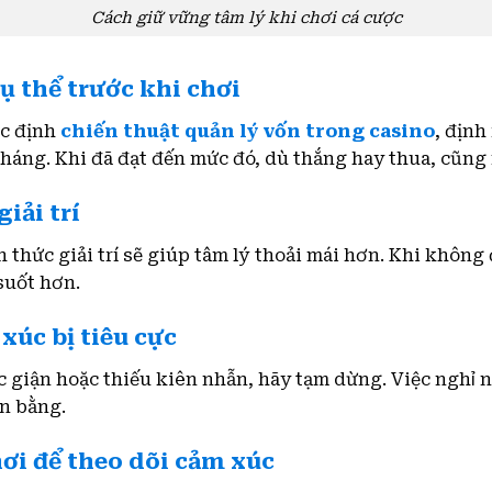
Cách giữ vững tâm lý khi chơi cá cược
ụ thể trước khi chơi
ác định
chiến thuật quản lý vốn trong casino
, định
tháng. Khi đã đạt đến mức đó, dù thắng hay thua, cũng 
iải trí
thức giải trí sẽ giúp tâm lý thoải mái hơn. Khi không 
suốt hơn.
úc bị tiêu cực
 giận hoặc thiếu kiên nhẫn, hãy tạm dừng. Việc nghỉ n
ân bằng.
hơi để theo dõi cảm xúc