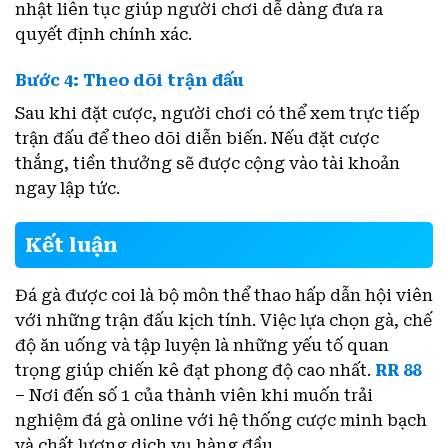
nhật liên tục giúp người chơi dễ dàng đưa ra
quyết định chính xác.
Bước 4: Theo dõi trận đấu
Sau khi đặt cược, người chơi có thể xem trực tiếp
trận đấu để theo dõi diễn biến. Nếu đặt cược
thắng, tiền thưởng sẽ được cộng vào tài khoản
ngay lập tức.
Kết luận
Đá gà được coi là bộ môn thể thao hấp dẫn hội viên
với những trận đấu kịch tính. Việc lựa chọn gà, chế
độ ăn uống và tập luyện là những yếu tố quan
trọng giúp chiến kê đạt phong độ cao nhất.
RR 88
– Nơi đến số 1 của thành viên khi muốn trải
nghiệm đá gà online với hệ thống cược minh bạch
và chất lượng dịch vụ hàng đầu.