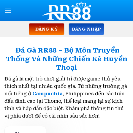
Skip
to
content
ĐĂNG KÝ
ĐĂNG NHẬP
Đá Gà RR88 – Bộ Môn Truyền
Thống Và Những Chiến Kê Huyền
Thoại
Đá gà là một trò chơi giải trí được game thủ yêu
thích nhất tại nhiều quốc gia. Từ những trường gà
nổi tiếng ở
Campuchia
, Philippines đến các trận
đấu đỉnh cao tại Thomo, thể loại mang lại sự kịch
tính và hấp dẫn đặc biệt. Khám phá thông tin thú
vị phía dưới để có cái nhìn sâu sắc hơn!