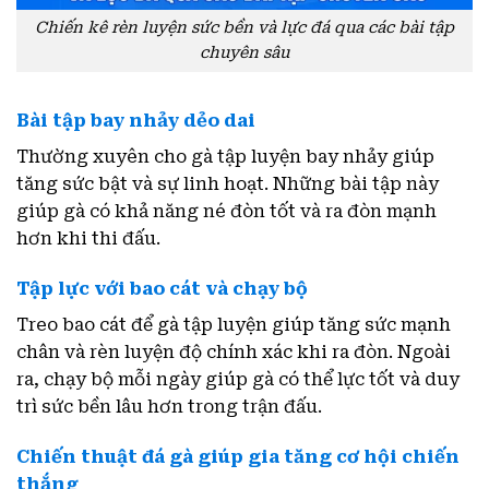
Chiến kê rèn luyện sức bền và lực đá qua các bài tập
chuyên sâu
Bài tập bay nhảy dẻo dai
Thường xuyên cho gà tập luyện bay nhảy giúp
tăng sức bật và sự linh hoạt. Những bài tập này
giúp gà có khả năng né đòn tốt và ra đòn mạnh
hơn khi thi đấu.
Tập lực với bao cát và chạy bộ
Treo bao cát để gà tập luyện giúp tăng sức mạnh
chân và rèn luyện độ chính xác khi ra đòn. Ngoài
ra, chạy bộ mỗi ngày giúp gà có thể lực tốt và duy
trì sức bền lâu hơn trong trận đấu.
Chiến thuật đá gà giúp gia tăng cơ hội chiến
thắng