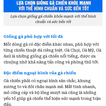
Lựa chọn giống gà chiến khỏe mạnh với thể hình
chuẩn và sức bền tốt
Giống gà phù hợp với lối đá
Mỗi dòng gà có đặc điểm khác nhau, phù hợp với
từng chiến thuật đá riêng biệt. Gà Chọi, Gà Mỹ, Gà
Asil là những giống gà chiến nổi tiếng, được ưa
chuộng nhờ khả năng tấn công và phòng thủ tốt.
Đặc điểm ngoại hình của gà chiến
Gà chiến phải có ngoại hình săn chắc, khung
xương to và đôi chân mạnh mẽ. Mắt tinh nhanh,
mỏ cứng cáp và bộ lông mượt mà cũng là những
yếu tố giúp gà chiến thể hiện sức mạnh trong trận
đấu.