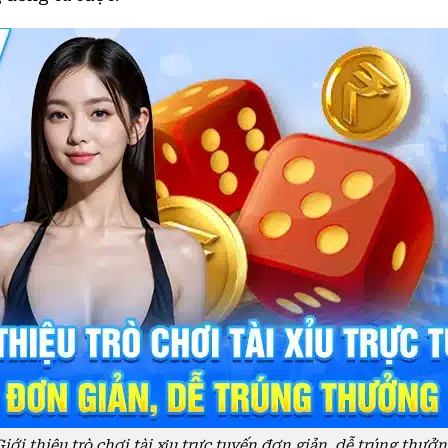
iới thiệu trò chơi tài xỉu trực tuyến đơn giản, dễ trúng thưở