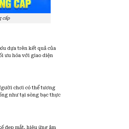
g cấp
xỉu dựa trên kết quả của
ối ưu hóa với giao diện
 Người chơi có thể tương
ống như tại sòng bạc thực
kế đẹp mắt, hiệu ứng âm