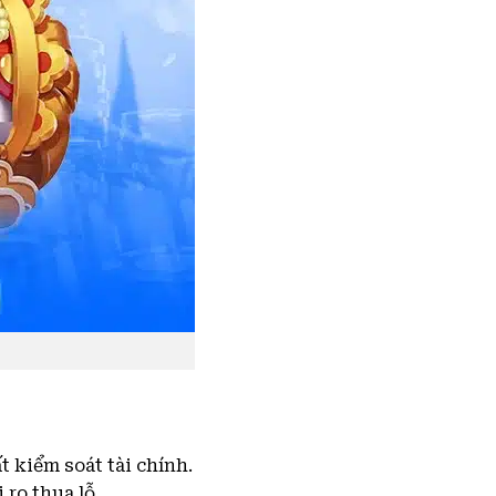
 kiểm soát tài chính.
 ro thua lỗ.