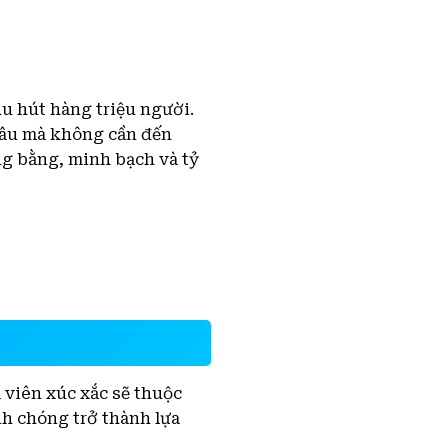
thu hút hàng triệu người.
 đâu mà không cần đến
ng bằng, minh bạch và tỷ
a viên xúc xắc sẽ thuộc
nh chóng trở thành lựa