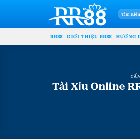
Skip
to
content
RR88
GIỚI THIỆU RR88
HƯỚNG 
CẨM
Tài Xỉu Online R