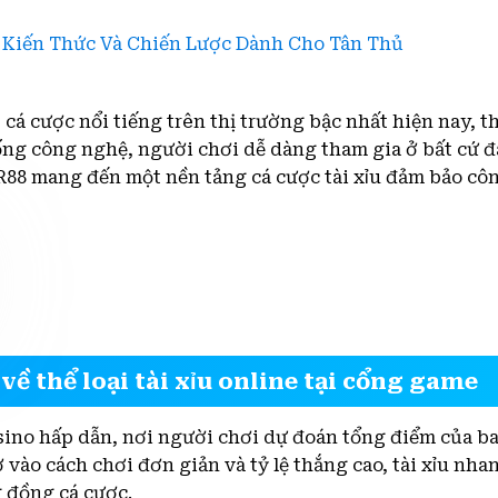
 Kiến Thức Và Chiến Lược Dành Cho Tân Thủ
e cá cược nổi tiếng trên thị trường bậc nhất hiện nay, 
hống công nghệ, người chơi dễ dàng tham gia ở bất cứ
R88 mang đến một nền tảng cá cược tài xỉu đảm bảo cô
ề thể loại tài xỉu online tại cổng game
casino hấp dẫn, nơi người chơi dự đoán tổng điểm của b
 vào cách chơi đơn giản và tỷ lệ thắng cao, tài xỉu nha
 đồng cá cược.