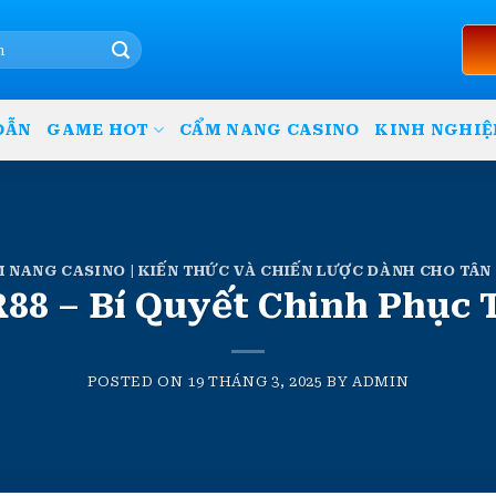
DẪN
GAME HOT
CẨM NANG CASINO
KINH NGHIỆ
 NANG CASINO | KIẾN THỨC VÀ CHIẾN LƯỢC DÀNH CHO TÂN
R88 – Bí Quyết Chinh Phục
POSTED ON
19 THÁNG 3, 2025
BY
ADMIN