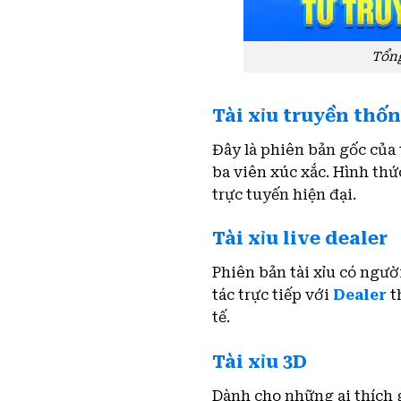
Tổng
Tài xỉu truyền thố
Đây là phiên bản gốc của 
ba viên xúc xắc. Hình thứ
trực tuyến hiện đại.
Tài xỉu live dealer
Phiên bản tài xỉu có ngườ
tác trực tiếp với
Dealer
t
tế.
Tài xỉu 3D
Dành cho những ai thích 