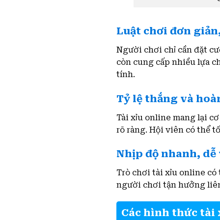
Luật chơi đơn giản
Người chơi chỉ cần đặt cượ
còn cung cấp nhiều lựa c
tính.
Tỷ lệ thắng và hoà
Tài xỉu online mang lại c
rõ ràng. Hội viên có thể 
Nhịp độ nhanh, dễ
Trò chơi tài xỉu online c
người chơi tận hưởng liê
Các hình thức tài 