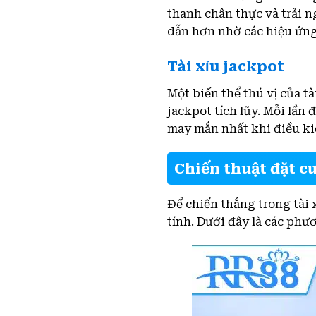
thanh chân thực và trải 
dẫn hơn nhờ các hiệu ứng
Tài xỉu jackpot
Một biến thể thú vị của t
jackpot tích lũy. Mỗi lần
may mắn nhất khi điều ki
Chiến thuật đặt cư
Để chiến thắng trong tài 
tính. Dưới đây là các phư