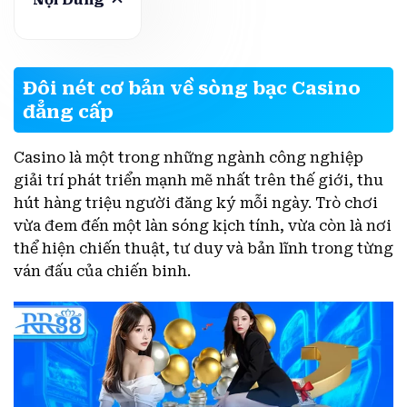
Đôi nét cơ bản về sòng bạc Casino
đẳng cấp
Casino là một trong những ngành công nghiệp
giải trí phát triển mạnh mẽ nhất trên thế giới, thu
hút hàng triệu người đăng ký mỗi ngày. Trò chơi
vừa đem đến một làn sóng kịch tính, vừa còn là nơi
thể hiện chiến thuật, tư duy và bản lĩnh trong từng
ván đấu của chiến binh.