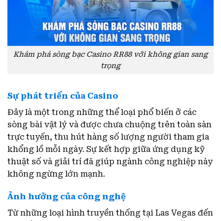
Khám phá sòng bạc Casino RR88 với không gian sang
trọng
Sự phát triển của Casino
Đây là một trong những thể loại phổ biến ở các
sòng bài vật lý và được chưa chuộng trên toàn sàn
trực tuyến, thu hút hàng số lượng người tham gia
khổng lồ mỗi ngày. Sự kết hợp giữa ứng dụng kỹ
thuật số và giải trí đã giúp ngành công nghiệp này
không ngừng lớn mạnh.
Ảnh hưởng của công nghệ
Từ những loại hình truyền thống tại Las Vegas đến