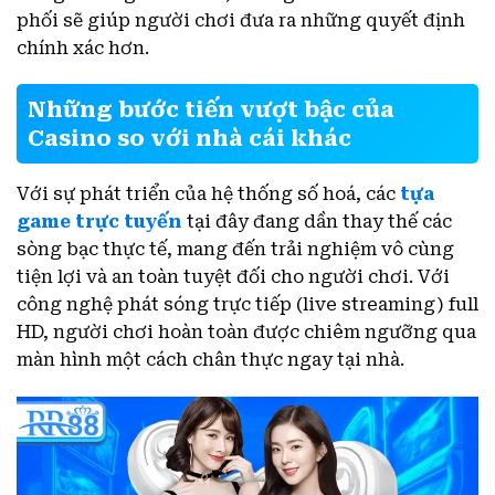
phối sẽ giúp người chơi đưa ra những quyết định
chính xác hơn.
Những bước tiến vượt bậc của
Casino so với nhà cái khác
Với sự phát triển của hệ thống số hoá, các
tựa
game trực tuyến
tại đây đang dần thay thế các
sòng bạc thực tế, mang đến trải nghiệm vô cùng
tiện lợi và an toàn tuyệt đối cho người chơi. Với
công nghệ phát sóng trực tiếp (live streaming) full
HD, người chơi hoàn toàn được chiêm ngưỡng qua
màn hình một cách chân thực ngay tại nhà.