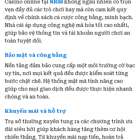
Casino online tại
RR88
không ngẫu nhiên có trọn
vẹn đầy đủ các trò chơi hay mà còn cam kết quy
định về chính sách cá cược công bằng, minh bạch.
Nhà cái áp dụng công nghệ mã hóa tối cao nhấti,
giúp bảo vệ thông tin và tài khoản người chơi an
toàn tuyệt đối.
Bảo mật và công bằng
Nền tảng đảm bảo cung cấp một môi trường cờ bạc
uy tín, nơi mọi kết quả đều được kiểm soát từng
bước chặt chẽ. Hệ thống mật mã tính năng cao
giúp cho mọi giao dịch đều được thực hiện nhanh
chóng và an toàn.
Khuyến mãi và hỗ trợ
Trụ sở thường xuyên tung ra các chương trình ưu
đãi siêu hời giúp khách hàng tăng thêm cơ hội
chiến thắng. Từ khuyến mãi nạp tiền, hoàn trả